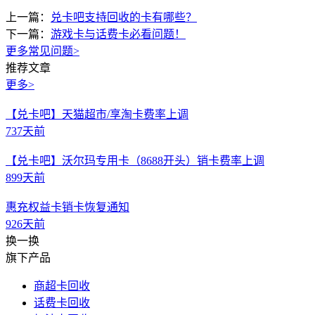
上一篇：
兑卡吧支持回收的卡有哪些？
下一篇：
游戏卡与话费卡必看问题！
更多常见问题
>
推荐文章
更多>
【兑卡吧】天猫超市/享淘卡费率上调
737天前
【兑卡吧】沃尔玛专用卡（8688开头）销卡费率上调
899天前
惠充权益卡销卡恢复通知
926天前
换一换
旗下产品
商超卡回收
话费卡回收