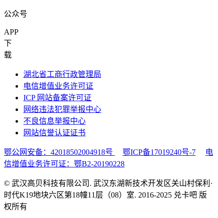
公众号
APP
下
载
湖北省工商行政管理局
电信增值业务许可证
ICP 网站备案许可证
网络违法犯罪举报中心
不良信息举报中心
网站信誉认证证书
鄂公网安备：42018502004918号
鄂ICP备17019240号-7
电
信增值业务许可证：鄂B2-20190228
© 武汉高贝科技有限公司. 武汉东湖新技术开发区关山村保利·
时代K19地块六区第18幢11层（08）室. 2016-2025 兑卡吧 版
权所有