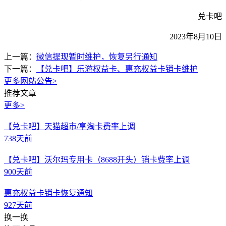
兑卡吧
2023年8月10日
上一篇：
微信提现暂时维护，恢复另行通知
下一篇：
【兑卡吧】乐游权益卡、惠充权益卡销卡维护
更多网站公告
>
推荐文章
更多>
【兑卡吧】天猫超市/享淘卡费率上调
738天前
【兑卡吧】沃尔玛专用卡（8688开头）销卡费率上调
900天前
惠充权益卡销卡恢复通知
927天前
换一换