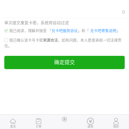
0
单次提交重复卡密，系统将自动过滤
我已阅读，理解并接受
「
兑卡吧服务协议
」和「
兑卡吧寄售说明
」
我已确认该卡号卡密
来源合法
，如有问题，本人愿意承担一切法律责
任。
确定提交
首页
订单
提现
我的