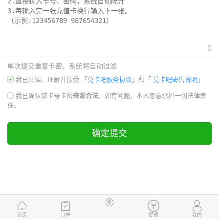
0
单次提交重复卡密，系统将自动过滤
我已阅读，理解并接受
「
兑卡吧服务协议
」和「
兑卡吧寄售说明
」
我已确认该卡号卡密
来源合法
，如有问题，本人愿意承担一切法律责
任。
确定提交
首页
订单
提现
我的